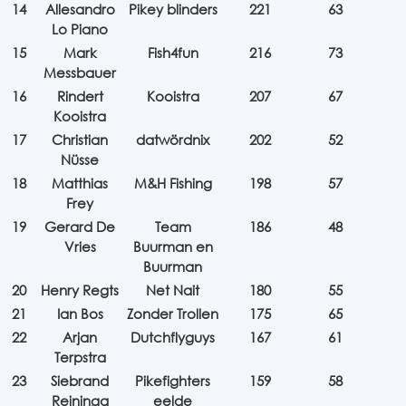
14
Allesandro
Pikey blinders
221
63
Lo Piano
15
Mark
Fish4fun
216
73
Messbauer
16
Rindert
Kooistra
207
67
Kooistra
17
Christian
datwördnix
202
52
Nüsse
18
Matthias
M&H Fishing
198
57
Frey
19
Gerard De
Team
186
48
Vries
Buurman en
Buurman
20
Henry Regts
Net Nait
180
55
21
Ian Bos
Zonder Trollen
175
65
22
Arjan
Dutchflyguys
167
61
Terpstra
23
Siebrand
Pikefighters
159
58
Reininga
eelde