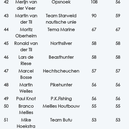
42
Merijn van
Opsnoek
108
56
der Veer
43
Martin van
Team Starweld
90
59
der Til
nautische unie
44
Moritz
Tema Marine
67
67
Oberheim
45
Ronald van
Northsilver
58
58
der Til
46
Lars de
Beasthunter
58
58
Riese
47
Marcel
Hechtscheuchen
57
57
Bosse
48
Martin
Pikehunter
56
56
Welles
49
Paul Knot
P.K.Fishing
56
56
50
Branco
Mellies Houtbouw
55
55
Mellies
51
Mike
Team Butu
53
53
Hoekstra