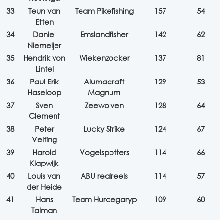
33
Teun van
Team Pikefishing
157
54
Etten
34
Daniel
Emslandfisher
142
62
Niemeijer
35
Hendrik von
Wiekenzocker
137
81
Lintel
36
Paul Erik
Alumacraft
129
53
Haseloop
Magnum
37
Sven
Zeewolven
128
64
Clement
38
Peter
Lucky Strike
124
67
Velting
39
Harold
Vogelspotters
114
66
Klapwijk
40
Louis van
ABU realreels
114
57
der Heide
41
Hans
Team Hurdegaryp
109
60
Talman