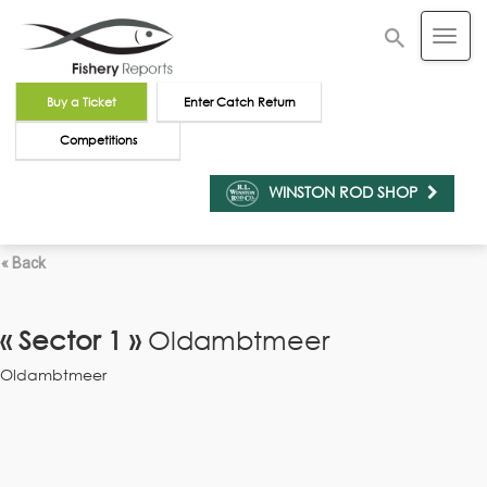
Buy a Ticket
Enter Catch Return
Competitions
WINSTON ROD SHOP
« Back
« Sector 1 »
Oldambtmeer
Oldambtmeer