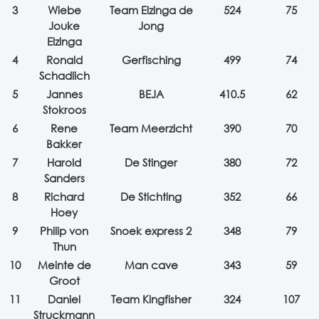
3
Wiebe
Team Elzinga de
524
75
Jouke
Jong
Elzinga
4
Ronald
Gerfisching
499
74
Schadlich
5
Jannes
BEJA
410.5
62
Stokroos
6
Rene
Team Meerzicht
390
70
Bakker
7
Harold
De Stinger
380
72
Sanders
8
Richard
De Stichting
352
66
Hoey
9
Philip von
Snoek express 2
348
79
Thun
10
Meinte de
Man cave
343
59
Groot
11
Daniel
Team Kingfisher
324
107
Struckmann