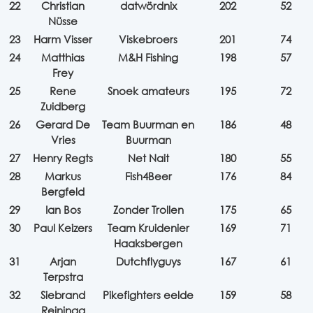
22
Christian
datwördnix
202
52
Nüsse
23
Harm Visser
Viskebroers
201
74
24
Matthias
M&H Fishing
198
57
Frey
25
Rene
Snoek amateurs
195
72
Zuidberg
26
Gerard De
Team Buurman en
186
48
Vries
Buurman
27
Henry Regts
Net Nait
180
55
28
Markus
Fish4Beer
176
84
Bergfeld
29
Ian Bos
Zonder Trollen
175
65
30
Paul Keizers
Team Kruidenier
169
71
Haaksbergen
31
Arjan
Dutchflyguys
167
61
Terpstra
32
Siebrand
Pikefighters eelde
159
58
Reininga