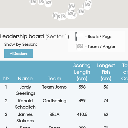
Leadership board
(Sector 1)
- Beats / Pegs
Show by Session:
- Team / Angler
All Sessions
Scoring
Longest
To
Length
Fish
of
№
Name
Team
(cm)
(cm)
Ca
1
Jordy
Team Jorno
598
56
Geerlings
2
Ronald
Gerfisching
499
74
Schadlich
3
Jannes
BEJA
410.5
62
Stokroos