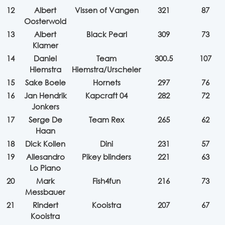
12
Albert
Vissen of Vangen
321
87
Oosterwold
13
Albert
Black Pearl
309
73
Klamer
14
Daniel
Team
300.5
107
Hiemstra
Hiemstra/Urscheler
15
Sake Boele
Hornets
297
76
16
Jan Hendrik
Kapcraft 04
282
72
Jonkers
17
Serge De
Team Rex
265
62
Haan
18
Dick Kollen
Dini
231
57
19
Allesandro
Pikey blinders
221
63
Lo Piano
20
Mark
Fish4fun
216
73
Messbauer
21
Rindert
Kooistra
207
67
Kooistra