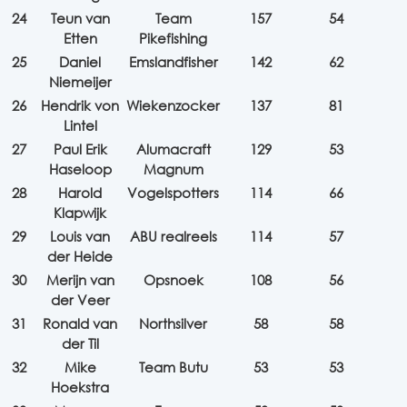
24
Teun van
Team
157
54
Etten
Pikefishing
25
Daniel
Emslandfisher
142
62
Niemeijer
26
Hendrik von
Wiekenzocker
137
81
Lintel
27
Paul Erik
Alumacraft
129
53
Haseloop
Magnum
28
Harold
Vogelspotters
114
66
Klapwijk
29
Louis van
ABU realreels
114
57
der Heide
30
Merijn van
Opsnoek
108
56
der Veer
31
Ronald van
Northsilver
58
58
der Til
32
Mike
Team Butu
53
53
Hoekstra