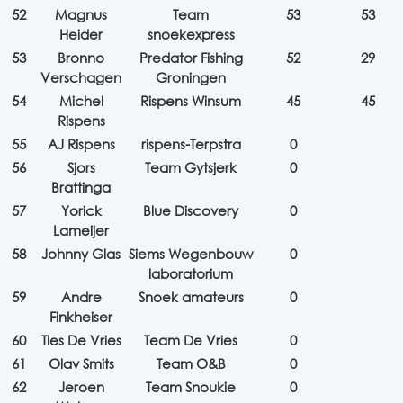
52
Magnus
Team
53
53
Heider
snoekexpress
53
Bronno
Predator Fishing
52
29
Verschagen
Groningen
54
Michel
Rispens Winsum
45
45
Rispens
55
AJ Rispens
rispens-Terpstra
0
56
Sjors
Team Gytsjerk
0
Brattinga
57
Yorick
Blue Discovery
0
Lameijer
58
Johnny Glas
Siems Wegenbouw
0
laboratorium
59
Andre
Snoek amateurs
0
Finkheiser
60
Ties De Vries
Team De Vries
0
61
Olav Smits
Team O&B
0
62
Jeroen
Team Snoukie
0