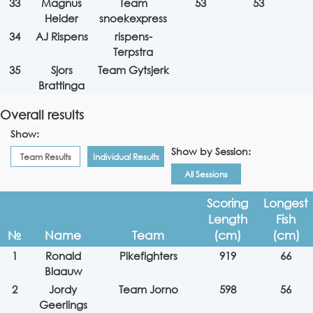
33
Magnus
Team
53
53
Heider
snoekexpress
34
AJ Rispens
rispens-
Terpstra
35
Sjors
Team Gytsjerk
Brattinga
Overall results
Show:
Show by Session:
Team Results
Individual Results
All Sessions
Scoring
Longest
Length
Fish
№
Name
Team
(cm)
(cm)
1
Ronald
Pikefighters
919
66
Blaauw
2
Jordy
Team Jorno
598
56
Geerlings