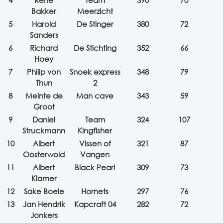
4
Rene
Team
390
70
Bakker
Meerzicht
5
Harold
De Stinger
380
72
Sanders
6
Richard
De Stichting
352
66
Hoey
7
Philip von
Snoek express
348
79
Thun
2
8
Meinte de
Man cave
343
59
Groot
9
Daniel
Team
324
107
Struckmann
Kingfisher
10
Albert
Vissen of
321
87
Oosterwold
Vangen
11
Albert
Black Pearl
309
73
Klamer
12
Sake Boele
Hornets
297
76
13
Jan Hendrik
Kapcraft 04
282
72
Jonkers